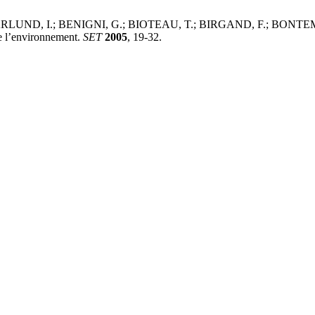
UND, I.; BENIGNI, G.; BIOTEAU, T.; BIRGAND, F.; BONTEMS, 
De l’environnement.
SET
2005
, 19-32.