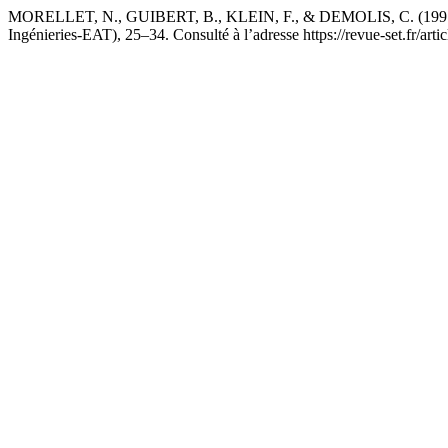
MORELLET, N., GUIBERT, B., KLEIN, F., & DEMOLIS, C. (1997). Utilis
Ingénieries-EAT), 25–34. Consulté à l’adresse https://revue-set.fr/art