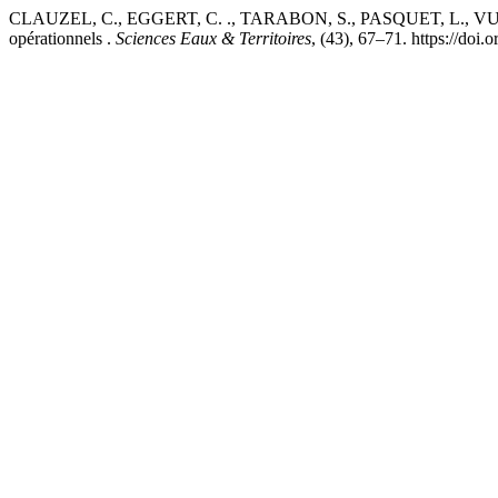
CLAUZEL, C., EGGERT, C. ., TARABON, S., PASQUET, L., VUIDEL, G
opérationnels .
Sciences Eaux & Territoires
, (43), 67–71. https://do