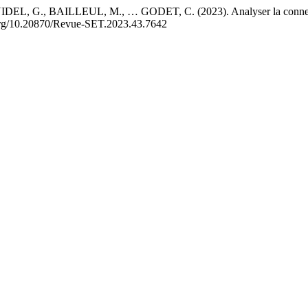
., BAILLEUL, M., … GODET, C. (2023). Analyser la connectivité de
i.org/10.20870/Revue-SET.2023.43.7642