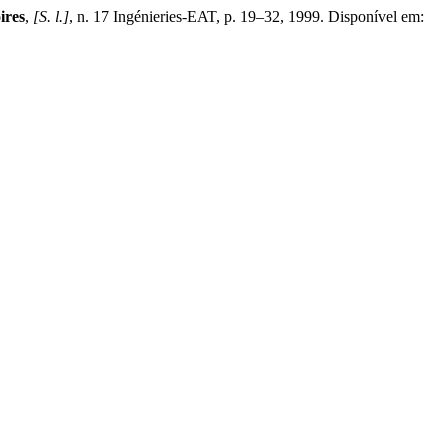
ires
,
[S. l.]
, n. 17 Ingénieries-EAT, p. 19–32, 1999. Disponível em: