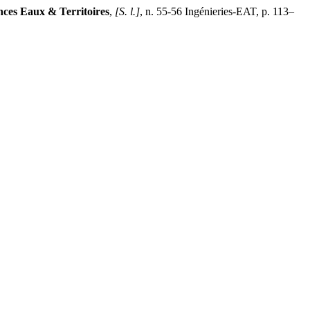
nces Eaux & Territoires
,
[S. l.]
, n. 55-56 Ingénieries-EAT, p. 113–