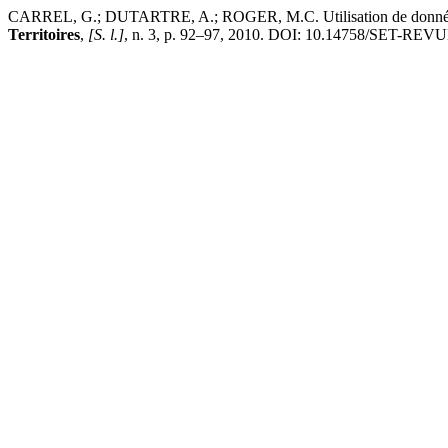
CARREL, G.; DUTARTRE, A.; ROGER, M.C. Utilisation de données hydr
Territoires
,
[S. l.]
, n. 3, p. 92–97, 2010. DOI: 10.14758/SET-REVUE.2