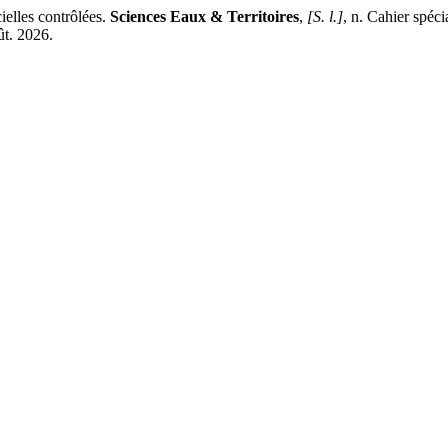
ielles contrôlées.
Sciences Eaux & Territoires
,
[S. l.]
, n. Cahier spé
ût. 2026.