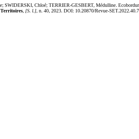
WIDERSKI, Chloé; TERRIER-GESBERT, Médulline. Ecobordure : du d
Territoires
,
[S. l.]
, n. 40, 2023. DOI: 10.20870/Revue-SET.2022.40.733