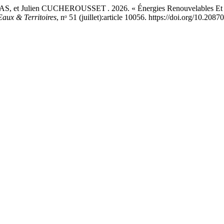
Julien CUCHEROUSSET . 2026. « Énergies Renouvelables Et écosyst
Eaux & Territoires
, nᵒ 51 (juillet):article 10056. https://doi.org/10.2