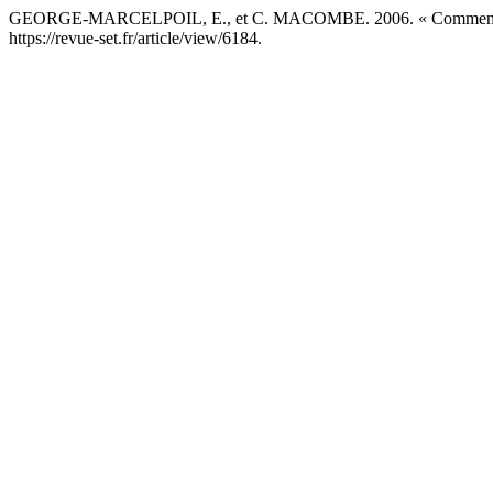
GEORGE-MARCELPOIL, E., et C. MACOMBE. 2006. « Comment Le F
https://revue-set.fr/article/view/6184.