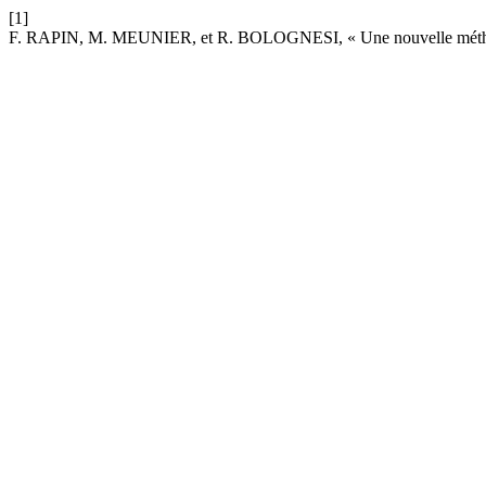
[1]
F. RAPIN, M. MEUNIER, et R. BOLOGNESI, « Une nouvelle méthode d