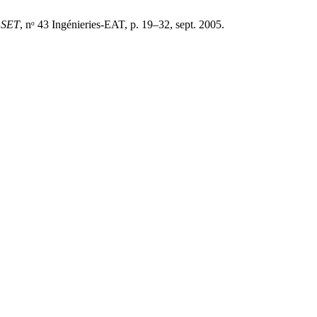
,
SET
, nᵒ 43 Ingénieries-EAT, p. 19–32, sept. 2005.