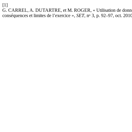
[1]
G. CARREL, A. DUTARTRE, et M. ROGER, « Utilisation de données hy
conséquences et limites de l’exercice »,
SET
, nᵒ 3, p. 92–97, oct. 2010