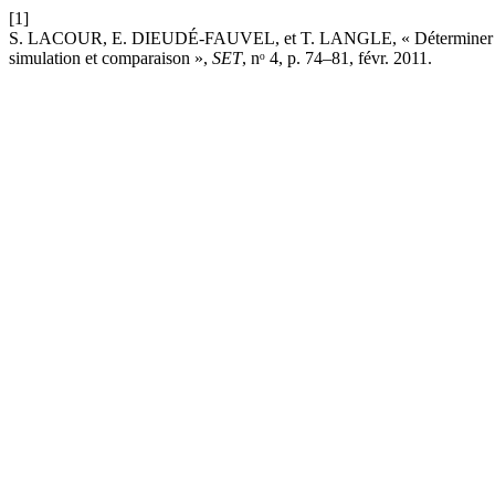
[1]
S. LACOUR, E. DIEUDÉ-FAUVEL, et T. LANGLE, « Déterminer l’impa
simulation et comparaison »,
SET
, nᵒ 4, p. 74–81, févr. 2011.