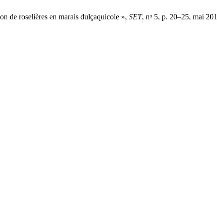
de roselières en marais dulçaquicole »,
SET
, nᵒ 5, p. 20–25, mai 201