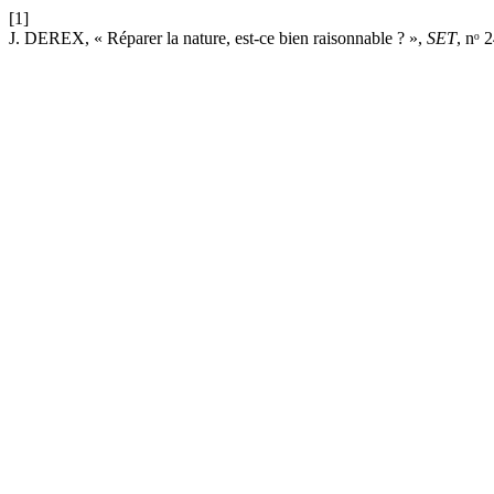
[1]
J. DEREX, « Réparer la nature, est-ce bien raisonnable ? »,
SET
, nᵒ 