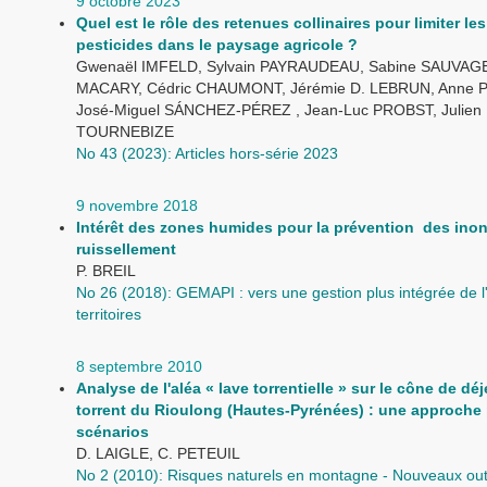
9 octobre 2023
Quel est le rôle des retenues collinaires pour limiter les
pesticides dans le paysage agricole ?
Gwenaël IMFELD, Sylvain PAYRAUDEAU, Sabine SAUVAGE,
MACARY, Cédric CHAUMONT, Jérémie D. LEBRUN, Anne 
José-Miguel SÁNCHEZ-PÉREZ , Jean-Luc PROBST, Julien
TOURNEBIZE
No 43 (2023): Articles hors-série 2023
9 novembre 2018
Intérêt des zones humides pour la prévention des ino
ruissellement
P. BREIL
No 26 (2018): GEMAPI : vers une gestion plus intégrée de l
territoires
8 septembre 2010
Analyse de l'aléa « lave torrentielle » sur le cône de dé
torrent du Rioulong (Hautes-Pyrénées) : une approche 
scénarios
D. LAIGLE, C. PETEUIL
No 2 (2010): Risques naturels en montagne - Nouveaux outi