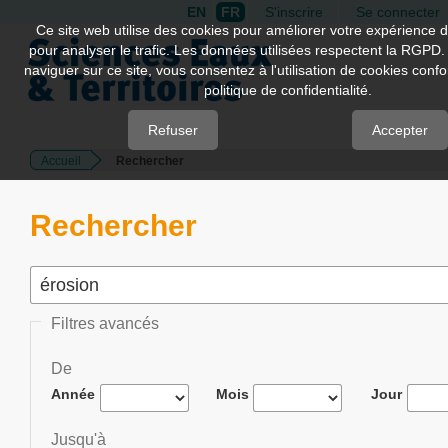
EN
FR
S'inscrire
Se connecter
Quick
Ce site web utilise des cookies pour améliorer votre expérience d
pour analyser le trafic. Les données utilisées respectent la RGPD.
jump
naviguer sur ce site, vous consentez à l'utilisation de cookies con
to
politique de confidentialité.
page
content
Refuser
Accepter
Accueil
Rechercher
Main
Navigation
Main
Rechercher
Content
Sidebar
Filtres avancés
De
Année
Mois
Jour
Jusqu'à