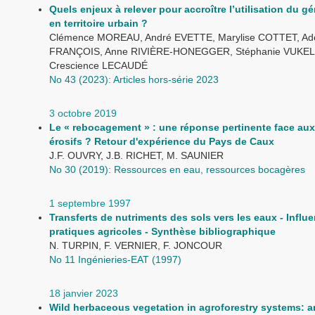
Quels enjeux à relever pour accroître l’utilisation du g
en territoire urbain ?
Clémence MOREAU, André EVETTE, Marylise COTTET, Ade
FRANÇOIS, Anne RIVIÈRE-HONEGGER, Stéphanie VUKEL
Crescience LECAUDÉ
No 43 (2023): Articles hors-série 2023
3 octobre 2019
Le « rebocagement » : une réponse pertinente face au
érosifs ? Retour d'expérience du Pays de Caux
J.F. OUVRY, J.B. RICHET, M. SAUNIER
No 30 (2019): Ressources en eau, ressources bocagères
1 septembre 1997
Transferts de nutriments des sols vers les eaux - Influ
pratiques agricoles - Synthèse bibliographique
N. TURPIN, F. VERNIER, F. JONCOUR
No 11 Ingénieries-EAT (1997)
18 janvier 2023
Wild herbaceous vegetation in agroforestry systems: a