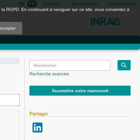
EN
FR
S'inscrire
Se connecter
Accueil portail
nt la RGPD. En continuant à naviguer sur ce site, vous consentez à
.
Accepter
Recherche avancée
Soumettre votre manuscrit
Partager