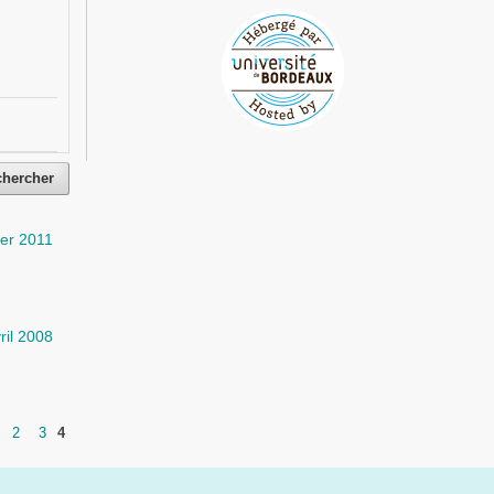
chercher
ier 2011
ril 2008
2
3
4