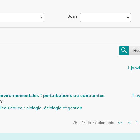
Jour
Re
1 janv
vironnementales : perturbations ou contraintes
1 av
RY
eau douce : biologie, éciologie et gestion
76 - 77 de 77 éléments
<<
<
1