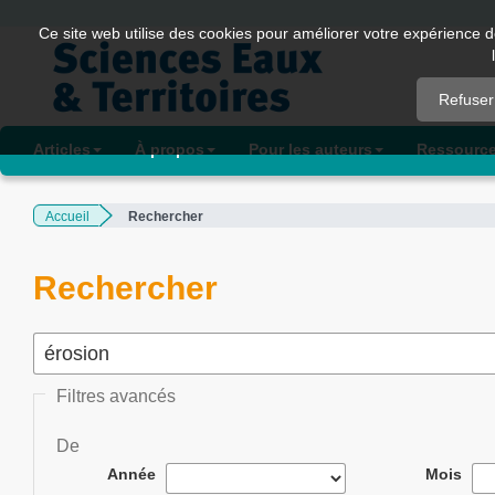
Quick
Ce site web utilise des cookies pour améliorer votre expérience d
jump
to
Refuser
page
content
Articles
À propos
Pour les auteurs
Ressourc
Main
Navigation
Accueil
Rechercher
Main
Content
Sidebar
Rechercher
Filtres avancés
De
Année
Mois