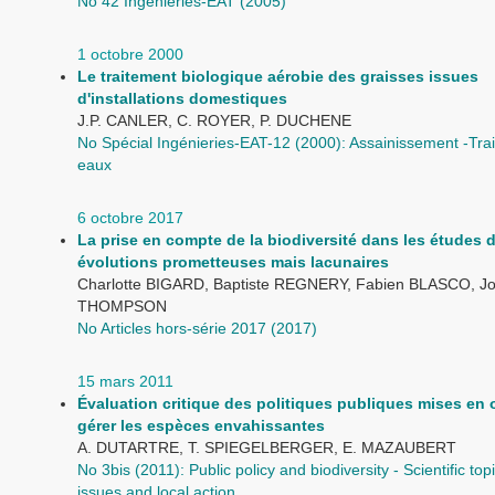
No 42 Ingénieries-EAT (2005)
1 octobre 2000
Le traitement biologique aérobie des graisses issues
d'installations domestiques
J.P. CANLER, C. ROYER, P. DUCHENE
No Spécial Ingénieries-EAT-12 (2000): Assainissement -Tra
eaux
6 octobre 2017
La prise en compte de la biodiversité dans les études d
évolutions prometteuses mais lacunaires
Charlotte BIGARD, Baptiste REGNERY, Fabien BLASCO, Jo
THOMPSON
No Articles hors-série 2017 (2017)
15 mars 2011
Évaluation critique des politiques publiques mises en
gérer les espèces envahissantes
A. DUTARTRE, T. SPIEGELBERGER, E. MAZAUBERT
No 3bis (2011): Public policy and biodiversity - Scientific topic
issues and local action