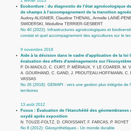
1 février 2023
Ecobordure : du diagnostic de l’état agroécologique d
de champs à l’accompagnement de la transition agroé
Audrey ALIGNIER, Claudine THENAIL, Armelle LAINÉ-PENE
SWIDERSKI, Médulline TERRIER-GESBERT
No 40 (2022): Infrastructures agroécologiques et biodiversit
constat et quel accompagnement des agricultures sur le terr
9 novembre 2018
Aide à la décision dans le cadre d'application de la loi
évaluation des effets d'aménagements sur l'écosystèm
P. DI-MAIOLO, C. CURT, P. MÉRIAUX, Y. LE COARER, M.
A. GOURHAND, C. GAND, J. PROUTEAU-HOFFMANN, C. 
VASSAS
No 26 (2018): GEMAPI : vers une gestion plus intégrée de l
territoires
13 août 2012
Focus : Évaluation de l'étanchéité des géomembranes 
oxydé après exposition
N. TOUZE-FOLTZ, D. CROISSANT, F. FARCAS, P. ROYET
No 8 (2012): Géosynthétiques - Un monde durable