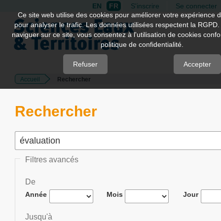
EN
FR
S'inscrire
Se connecter
Quick
Ce site web utilise des cookies pour améliorer votre expérience d
pour analyser le trafic. Les données utilisées respectent la RGPD.
jump
naviguer sur ce site, vous consentez à l'utilisation de cookies con
to
politique de confidentialité.
page
content
Refuser
Accepter
Accueil
Rechercher
Main
Navigation
Main
Rechercher
Content
Sidebar
Filtres avancés
De
Année
Mois
Jour
Jusqu'à