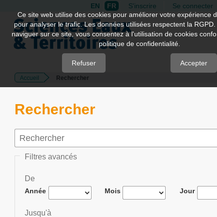
EN
FR
S'inscrire
Se connecter
Quick
Ce site web utilise des cookies pour améliorer votre expérience d
pour analyser le trafic. Les données utilisées respectent la RGPD.
jump
naviguer sur ce site, vous consentez à l'utilisation de cookies con
to
politique de confidentialité.
page
content
Refuser
Accepter
Accueil
Rechercher
Main
Navigation
Main
Rechercher
Content
Sidebar
Filtres avancés
De
Année
Mois
Jour
Jusqu'à