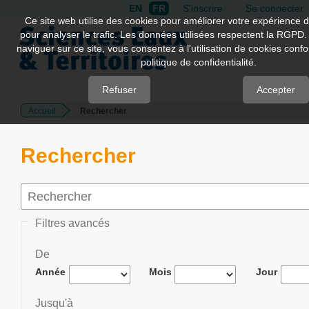
EN
FR
S'inscrire
Se connecter
Quick
Ce site web utilise des cookies pour améliorer votre expérience d
pour analyser le trafic. Les données utilisées respectent la RGPD.
jump
naviguer sur ce site, vous consentez à l'utilisation de cookies con
to
politique de confidentialité.
page
content
Refuser
Accepter
Accueil
Rechercher
Main
Navigation
Main
Rechercher
Content
Sidebar
Filtres avancés
De
Année
Mois
Jour
Jusqu'à