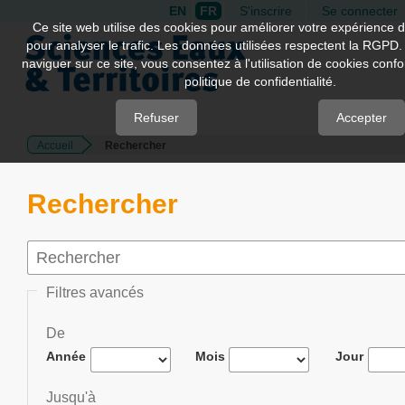
EN
FR
S'inscrire
Se connecter
Quick
Ce site web utilise des cookies pour améliorer votre expérience d
pour analyser le trafic. Les données utilisées respectent la RGPD.
jump
naviguer sur ce site, vous consentez à l'utilisation de cookies con
to
politique de confidentialité.
page
content
Refuser
Accepter
Accueil
Rechercher
Main
Navigation
Main
Rechercher
Content
Sidebar
Filtres avancés
De
Année
Mois
Jour
Jusqu'à