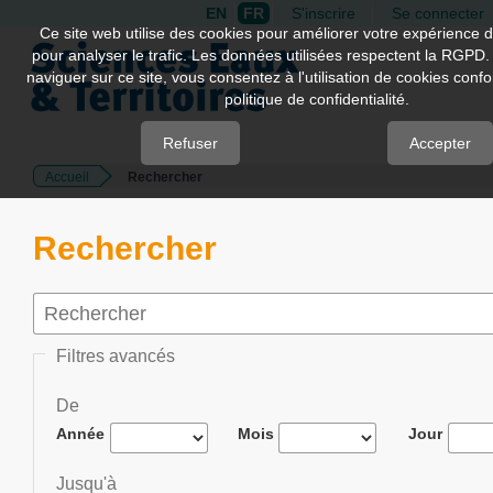
EN
FR
S'inscrire
Se connecter
Quick
Ce site web utilise des cookies pour améliorer votre expérience d
pour analyser le trafic. Les données utilisées respectent la RGPD.
jump
naviguer sur ce site, vous consentez à l'utilisation de cookies con
to
politique de confidentialité.
page
content
Refuser
Accepter
Accueil
Rechercher
Main
Navigation
Main
Rechercher
Content
Sidebar
Filtres avancés
De
Année
Mois
Jour
Jusqu'à