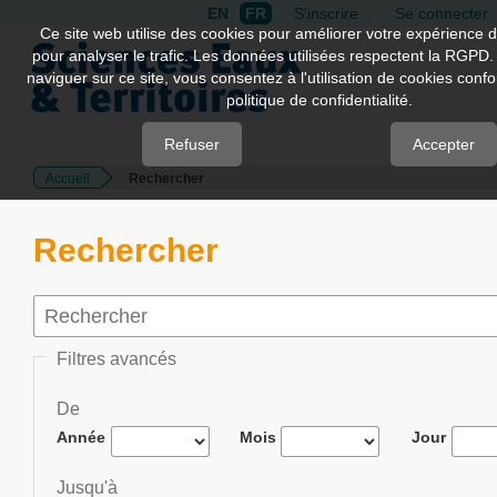
EN
FR
S'inscrire
Se connecter
Quick
Ce site web utilise des cookies pour améliorer votre expérience d
pour analyser le trafic. Les données utilisées respectent la RGPD.
jump
naviguer sur ce site, vous consentez à l'utilisation de cookies con
to
politique de confidentialité.
page
content
Refuser
Accepter
Accueil
Rechercher
Main
Navigation
Main
Rechercher
Content
Sidebar
Filtres avancés
De
Année
Mois
Jour
Jusqu'à