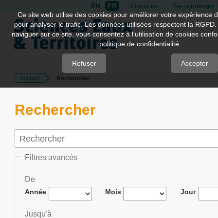
EN
FR
S'inscrire
Se connecter
Quick
Ce site web utilise des cookies pour améliorer votre expérience d
pour analyser le trafic. Les données utilisées respectent la RGPD.
jump
naviguer sur ce site, vous consentez à l'utilisation de cookies con
to
politique de confidentialité.
page
content
Refuser
Accepter
Accueil
Rechercher
Main
Navigation
Main
Rechercher
Content
Sidebar
Filtres avancés
De
Année
Mois
Jour
Jusqu'à