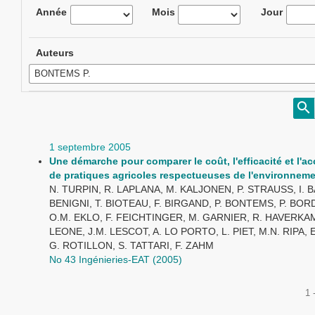
Année
Mois
Jour
Auteurs
1 septembre 2005
Une démarche pour comparer le coût, l'efficacité et l'ac
de pratiques agricoles respectueuses de l'environnem
N. TURPIN, R. LAPLANA, M. KALJONEN, P. STRAUSS, I. 
BENIGNI, T. BIOTEAU, F. BIRGAND, P. BONTEMS, P. BO
O.M. EKLO, F. FEICHTINGER, M. GARNIER, R. HAVERKAM
LEONE, J.M. LESCOT, A. LO PORTO, L. PIET, M.N. RIPA,
G. ROTILLON, S. TATTARI, F. ZAHM
No 43 Ingénieries-EAT (2005)
1 