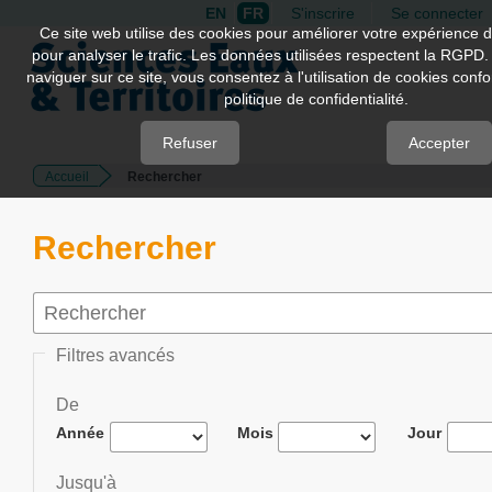
EN
FR
S'inscrire
Se connecter
Quick
Ce site web utilise des cookies pour améliorer votre expérience d
pour analyser le trafic. Les données utilisées respectent la RGPD.
jump
naviguer sur ce site, vous consentez à l'utilisation de cookies con
to
politique de confidentialité.
page
content
Refuser
Accepter
Accueil
Rechercher
Main
Navigation
Main
Rechercher
Content
Sidebar
Filtres avancés
De
Année
Mois
Jour
Jusqu'à