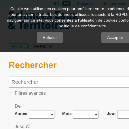
EN
FR
S'inscrire
Se connecter
Quick
Ce site web utilise des cookies pour améliorer votre expérience d
pour analyser le trafic. Les données utilisées respectent la RGPD.
jump
naviguer sur ce site, vous consentez à l'utilisation de cookies con
to
politique de confidentialité.
page
content
Refuser
Accepter
Accueil
Rechercher
Main
Navigation
Main
Rechercher
Content
Sidebar
Filtres avancés
De
Année
Mois
Jour
Jusqu'à