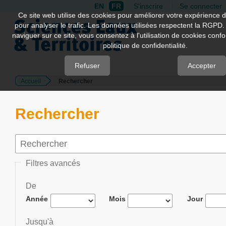
EN
FR
S'inscrire
Se connecter
Quick
Ce site web utilise des cookies pour améliorer votre expérience d
pour analyser le trafic. Les données utilisées respectent la RGPD.
jump
naviguer sur ce site, vous consentez à l'utilisation de cookies con
to
politique de confidentialité.
page
content
Refuser
Accepter
Accueil
Rechercher
Main
Navigation
Main
Rechercher
Content
Sidebar
Filtres avancés
De
Année
Mois
Jour
Jusqu'à