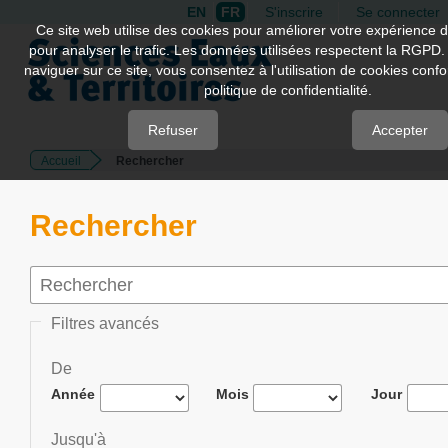
EN
FR
S'inscrire
Se connecter
Quick
Ce site web utilise des cookies pour améliorer votre expérience d
pour analyser le trafic. Les données utilisées respectent la RGPD.
jump
naviguer sur ce site, vous consentez à l'utilisation de cookies con
to
politique de confidentialité.
page
content
Refuser
Accepter
Accueil
Rechercher
Main
Navigation
Main
Rechercher
Content
Sidebar
Filtres avancés
De
Année
Mois
Jour
Jusqu'à