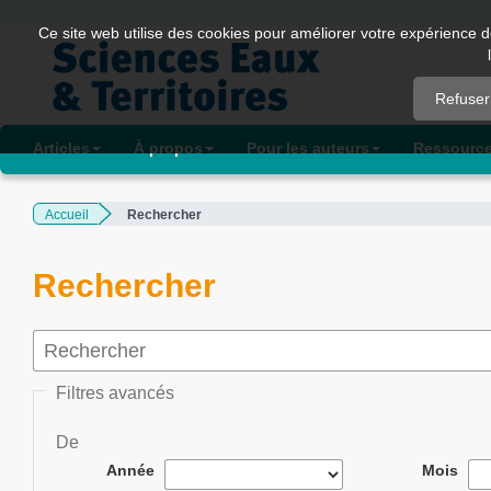
Quick
Ce site web utilise des cookies pour améliorer votre expérience d
jump
to
Refuser
page
content
Articles
À propos
Pour les auteurs
Ressourc
Main
Navigation
Accueil
Rechercher
Main
Content
Sidebar
Rechercher
Filtres avancés
De
Année
Mois