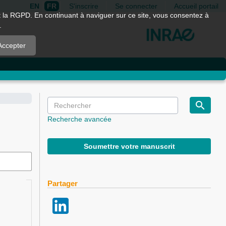
EN
FR
S'inscrire
Se connecter
Accueil portail
nt la RGPD. En continuant à naviguer sur ce site, vous consentez à
.
Accepter
Recherche avancée
Soumettre votre manuscrit
Partager