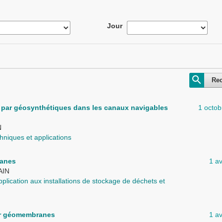
Jour
Re
ité par géosynthétiques dans les canaux navigables
1 octo
N
hniques et applications
ranes
1 av
AIN
lication aux installations de stockage de déchets et
par géomembranes
1 av