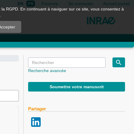
EN
FR
S'inscrire
Se connecter
Accueil portail
nt la RGPD. En continuant à naviguer sur ce site, vous consentez à
.
Accepter
Recherche avancée
Soumettre votre manuscrit
Partager