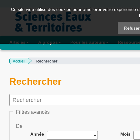
Quick
Ce site web utilise des cookies pour améliorer votre expérience d
jump
to
Refuser
page
content
Articles
À propos
Pour les auteurs
Ressourc
Main
Navigation
Accueil
Rechercher
Main
Content
Sidebar
Rechercher
Filtres avancés
De
Année
Mois