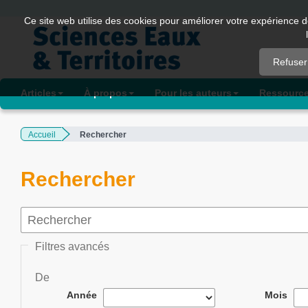
Quick
Ce site web utilise des cookies pour améliorer votre expérience d
jump
to
Refuser
page
content
Articles
À propos
Pour les auteurs
Ressourc
Main
Navigation
Accueil
Rechercher
Main
Content
Sidebar
Rechercher
Filtres avancés
De
Année
Mois