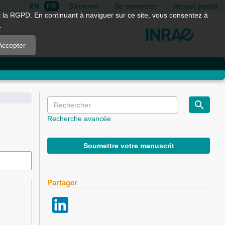
EN
FR
S'inscrire
Se connecter
Accueil portail
nt la RGPD. En continuant à naviguer sur ce site, vous consentez à
.
Accepter
Recherche avancée
Soumettre votre manuscrit
Partager