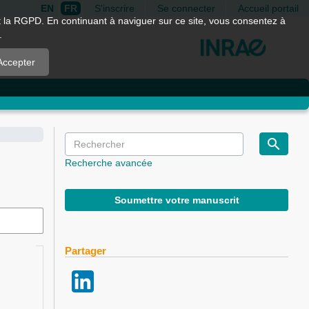
EN
FR
S'inscrire
Se connecter
Accueil portail
nt la RGPD. En continuant à naviguer sur ce site, vous consentez à
.
Accepter
Recherche avancée
Soumettre votre manuscrit
Partager