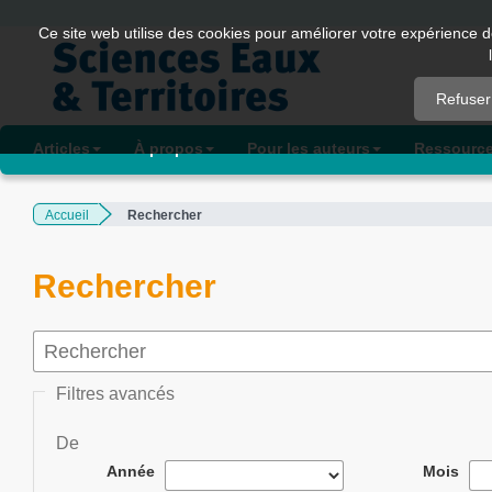
Quick
Ce site web utilise des cookies pour améliorer votre expérience d
jump
to
Refuser
page
content
Articles
À propos
Pour les auteurs
Ressourc
Main
Navigation
Accueil
Rechercher
Main
Content
Sidebar
Rechercher
Filtres avancés
De
Année
Mois