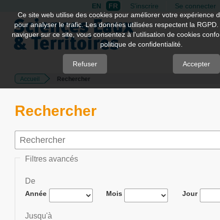
EN
FR
S'inscrire
Se connecter
Quick
Ce site web utilise des cookies pour améliorer votre expérience d
pour analyser le trafic. Les données utilisées respectent la RGPD.
jump
naviguer sur ce site, vous consentez à l'utilisation de cookies con
to
politique de confidentialité.
page
content
Refuser
Accepter
Accueil
Rechercher
Main
Navigation
Main
Rechercher
Content
Sidebar
Filtres avancés
De
Année
Mois
Jour
Jusqu'à