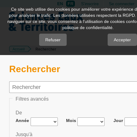
EN
FR
S'inscrire
Se connecter
Quick
Ce site web utilise des cookies pour améliorer votre expérience d
pour analyser le trafic. Les données utilisées respectent la RGPD.
jump
naviguer sur ce site, vous consentez à l'utilisation de cookies con
to
politique de confidentialité.
page
content
Refuser
Accepter
Accueil
Rechercher
Main
Navigation
Main
Rechercher
Content
Sidebar
Filtres avancés
De
Année
Mois
Jour
Jusqu'à