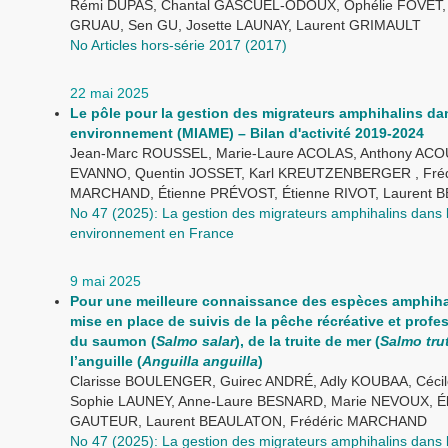
Rémi DUPAS, Chantal GASCUEL-ODOUX, Ophélie FOVET,
GRUAU, Sen GU, Josette LAUNAY, Laurent GRIMAULT
No Articles hors-série 2017 (2017)
22 mai 2025
Le pôle pour la gestion des migrateurs amphihalins da
environnement (MIAME) – Bilan d'activité 2019-2024
Jean-Marc ROUSSEL, Marie-Laure ACOLAS, Anthony ACOU
EVANNO, Quentin JOSSET, Karl KREUTZENBERGER , Fréd
MARCHAND, Étienne PRÉVOST, Étienne RIVOT, Laurent
No 47 (2025): La gestion des migrateurs amphihalins dans 
environnement en France
9 mai 2025
Pour une meilleure connaissance des espèces amphihal
mise en place de suivis de la pêche récréative et profe
du saumon (
Salmo salar
), de la truite de mer (
Salmo tru
l’anguille (
Anguilla anguilla
)
Clarisse BOULENGER, Guirec ANDRÉ, Adly KOUBAA, Céci
Sophie LAUNEY, Anne-Laure BESNARD, Marie NEVOUX, Él
GAUTEUR, Laurent BEAULATON, Frédéric MARCHAND
No 47 (2025): La gestion des migrateurs amphihalins dans 