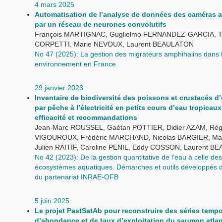
4 mars 2025
Automatisation de l’analyse de données des caméras 
par un réseau de neurones convolutifs
François MARTIGNAC, Guglielmo FERNANDEZ-GARCIA, 
CORPETTI, Marie NEVOUX, Laurent BEAULATON
No 47 (2025): La gestion des migrateurs amphihalins dans 
environnement en France
29 janvier 2023
Inventaire de biodiversité des poissons et crustacés d
par pêche à l’électricité en petits cours d’eau tropicaux
efficacité et recommandations
Jean-Marc ROUSSEL, Gaétan POTTIER, Didier AZAM, Rég
VIGOUROUX, Frédéric MARCHAND, Nicolas BARGIER, Ma
Julien RAITIF, Caroline PENIL, Eddy COSSON, Laurent 
No 42 (2023): De la gestion quantitative de l’eau à celle des
écosystèmes aquatiques. Démarches et outils développés d
du partenariat INRAE-OFB
5 juin 2025
Le projet PastSatAb pour reconstruire des séries tempo
d’abondance et de taux d’exploitation du saumon atla