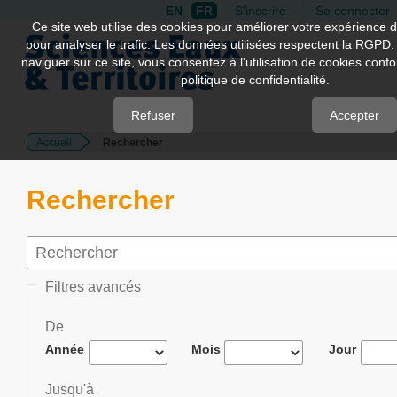
EN
FR
S'inscrire
Se connecter
Quick
Ce site web utilise des cookies pour améliorer votre expérience d
pour analyser le trafic. Les données utilisées respectent la RGPD.
jump
naviguer sur ce site, vous consentez à l'utilisation de cookies con
to
politique de confidentialité.
page
content
Refuser
Accepter
Accueil
Rechercher
Main
Navigation
Main
Rechercher
Content
Sidebar
Filtres avancés
De
Année
Mois
Jour
Jusqu'à