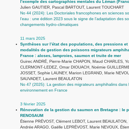
l’exemple des cartographies mentales du Léman (Franc
Julien GAUTIER, Pascal BARTOUT, Laurent TOUCHART
No 44 (2024): Les Doctoriales francophones en sciences so
l’eau : une édition 2023 sous le signe de l’adaptation des s
changements hydro-climatiques
11 mars 2025
Synthèses sur l’état des populations, des pressions et
modalités de gestion des poissons migrateurs amphiha
France : aloses, lamproies, saumon et truite de mer
Guirec ANDRÉ, Pierre-Marie CHAPON, Maud CHARLES, Y
CLERMONT-LEDEZ, Omar DIOUACH, Noémie GUILLERME,
JOSSET, Sophie LAUNEY, Marion LEGRAND, Marie NEVOUX
SAUVADET, Laurent BEAULATON
No 47 (2025): La gestion des migrateurs amphihalins dans 
environnement en France
3 février 2025
Rénovation de la gestion du saumon en Bretagne : le p
RENOSAUM
Étienne PRÉVOST, Clément LEBOT, Laurent BEAULATON, 
Andrée ARAGO, Gaëlle LEPRÉVOST, Marie NEVOUX, Étie