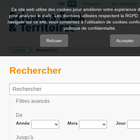
EN
FR
S'inscrire
Se connecter
Quick
Ce site web utilise des cookies pour améliorer votre expérience d
pour analyser le trafic. Les données utilisées respectent la RGPD.
jump
naviguer sur ce site, vous consentez à l'utilisation de cookies con
to
politique de confidentialité.
page
content
Refuser
Accepter
Accueil
Rechercher
Main
Navigation
Main
Rechercher
Content
Sidebar
Filtres avancés
De
Année
Mois
Jour
Jusqu'à