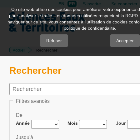
EN
FR
S'inscrire
Se connecter
Quick
Ce site web utilise des cookies pour améliorer votre expérience d
pour analyser le trafic. Les données utilisées respectent la RGPD.
jump
naviguer sur ce site, vous consentez à l'utilisation de cookies con
to
politique de confidentialité.
page
content
Refuser
Accepter
Accueil
Rechercher
Main
Navigation
Main
Rechercher
Content
Sidebar
Filtres avancés
De
Année
Mois
Jour
Jusqu'à