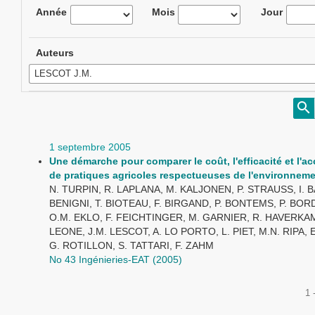
Année
Mois
Jour
Auteurs
1 septembre 2005
Une démarche pour comparer le coût, l'efficacité et l'ac
de pratiques agricoles respectueuses de l'environnem
N. TURPIN, R. LAPLANA, M. KALJONEN, P. STRAUSS, I. 
BENIGNI, T. BIOTEAU, F. BIRGAND, P. BONTEMS, P. BO
O.M. EKLO, F. FEICHTINGER, M. GARNIER, R. HAVERKAM
LEONE, J.M. LESCOT, A. LO PORTO, L. PIET, M.N. RIPA,
G. ROTILLON, S. TATTARI, F. ZAHM
No 43 Ingénieries-EAT (2005)
1 