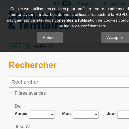
EN
FR
S'inscrire
Se connecter
Quick
Ce site web utilise des cookies pour améliorer votre expérience d
pour analyser le trafic. Les données utilisées respectent la RGPD.
jump
naviguer sur ce site, vous consentez à l'utilisation de cookies con
to
politique de confidentialité.
page
content
Refuser
Accepter
Accueil
Rechercher
Main
Navigation
Main
Rechercher
Content
Sidebar
Filtres avancés
De
Année
Mois
Jour
Jusqu'à