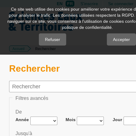
EN
FR
S'inscrire
Se connecter
Quick
Ce site web utilise des cookies pour améliorer votre expérience d
pour analyser le trafic. Les données utilisées respectent la RGPD.
jump
naviguer sur ce site, vous consentez à l'utilisation de cookies con
to
politique de confidentialité.
page
content
Refuser
Accepter
Accueil
Rechercher
Main
Navigation
Main
Rechercher
Content
Sidebar
Filtres avancés
De
Année
Mois
Jour
Jusqu'à