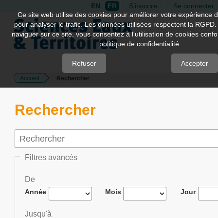
EN
FR
S'inscrire
Se connecter
Quick
Ce site web utilise des cookies pour améliorer votre expérience d
pour analyser le trafic. Les données utilisées respectent la RGPD.
jump
naviguer sur ce site, vous consentez à l'utilisation de cookies con
to
politique de confidentialité.
page
content
Refuser
Accepter
Accueil
Rechercher
Main
Navigation
Main
Rechercher
Content
Sidebar
Filtres avancés
De
Année
Mois
Jour
Jusqu'à