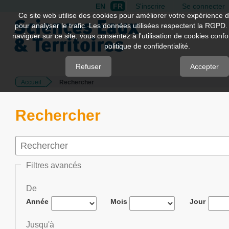
EN
FR
S'inscrire
Se connecter
Quick
Ce site web utilise des cookies pour améliorer votre expérience d
pour analyser le trafic. Les données utilisées respectent la RGPD.
jump
naviguer sur ce site, vous consentez à l'utilisation de cookies con
to
politique de confidentialité.
page
content
Refuser
Accepter
Accueil
Rechercher
Main
Navigation
Main
Rechercher
Content
Sidebar
Filtres avancés
De
Année
Mois
Jour
Jusqu'à