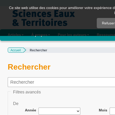
Quick
Ce site web utilise des cookies pour améliorer votre expérience d
jump
to
Refuser
page
content
Articles
À propos
Pour les auteurs
Ressourc
Main
Navigation
Accueil
Rechercher
Main
Content
Sidebar
Rechercher
Filtres avancés
De
Année
Mois