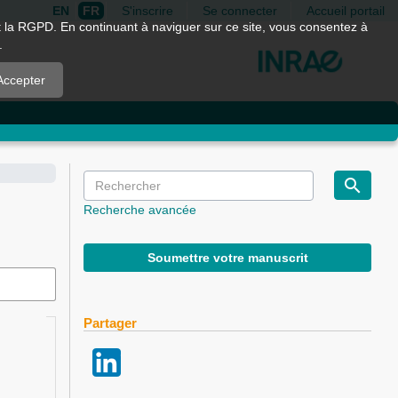
EN
FR
S'inscrire
Se connecter
Accueil portail
nt la RGPD. En continuant à naviguer sur ce site, vous consentez à
.
Accepter
Recherche avancée
Soumettre votre manuscrit
Partager