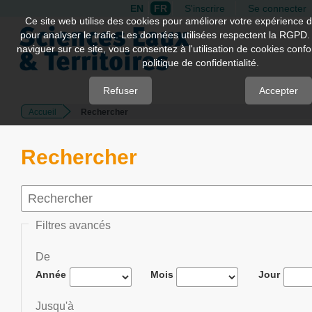
EN
FR
S'inscrire
Se connecter
Quick
Ce site web utilise des cookies pour améliorer votre expérience d
pour analyser le trafic. Les données utilisées respectent la RGPD.
jump
naviguer sur ce site, vous consentez à l'utilisation de cookies con
to
politique de confidentialité.
page
content
Refuser
Accepter
Accueil
Rechercher
Main
Navigation
Main
Rechercher
Content
Sidebar
Filtres avancés
De
Année
Mois
Jour
Jusqu'à