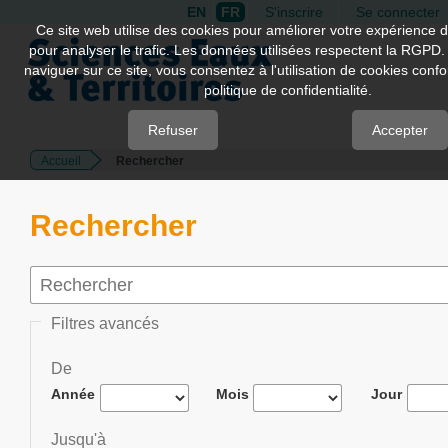
EN
FR
S'inscrire
Se connecter
Quick
Ce site web utilise des cookies pour améliorer votre expérience d
pour analyser le trafic. Les données utilisées respectent la RGPD.
jump
naviguer sur ce site, vous consentez à l'utilisation de cookies con
to
politique de confidentialité.
page
content
Refuser
Accepter
Accueil
Rechercher
Main
Navigation
Main
Rechercher
Content
Sidebar
Filtres avancés
De
Année
Mois
Jour
Jusqu'à