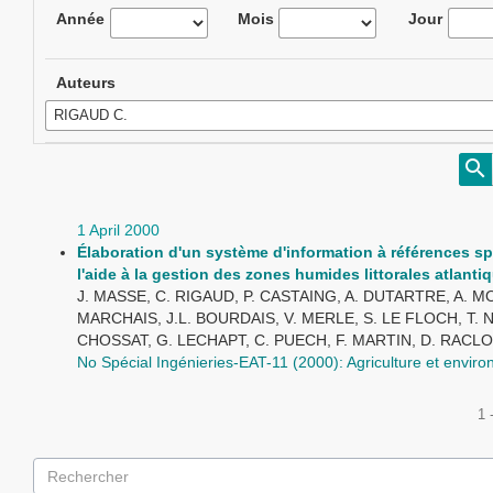
Année
Mois
Jour
Auteurs
1 April 2000
Élaboration d'un système d'information à références sp
l'aide à la gestion des zones humides littorales atlanti
J. MASSE, C. RIGAUD, P. CASTAING, A. DUTARTRE, A. MO
MARCHAIS, J.L. BOURDAIS, V. MERLE, S. LE FLOCH, T. N
CHOSSAT, G. LECHAPT, C. PUECH, F. MARTIN, D. RACL
No Spécial Ingénieries-EAT-11 (2000): Agriculture et envir
1 