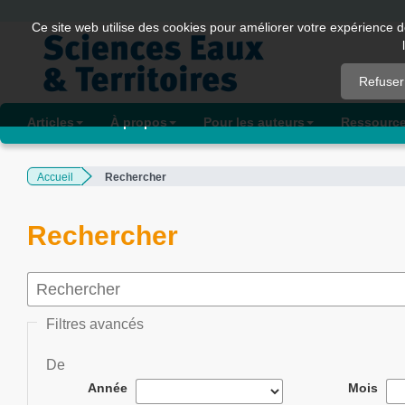
Quick
Ce site web utilise des cookies pour améliorer votre expérience d
jump
to
Refuser
page
content
Articles
À propos
Pour les auteurs
Ressourc
Main
Navigation
Accueil
Rechercher
Main
Content
Sidebar
Rechercher
Filtres avancés
De
Année
Mois