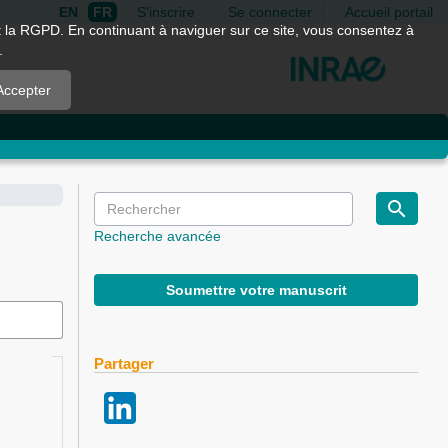
EN
FR
S'inscrire
Se connecter
Accueil portail
nt la RGPD. En continuant à naviguer sur ce site, vous consentez à
.
Accepter
Recherche avancée
Soumettre votre manuscrit
Partager