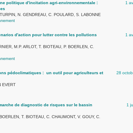
ne politique d'incitation agri-environnementale :
1 av
ces
N. TURPIN, N. GENDREAU, C. POULARD, S. LABONNE
onnement
cénarios d'action pour lutter contre les pollutions
1 av
ERNIER, M.P. ARLOT, T. BIOTEAU, P. BOERLEN, C.
onnement
ons pédoclimatiques : un outil pour agriculteurs et
28 octob
AN EVERT
démarche de diagnostic de risques sur le bassin
1 j
P. BOERLEN, T. BIOTEAU, C. CHAUMONT, V. GOUY, C.