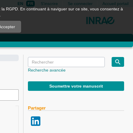
EN
FR
S'inscrire
Se connecter
Accueil portail
nt la RGPD. En continuant à naviguer sur ce site, vous consentez à
.
Accepter
Recherche avancée
Soumettre votre manuscrit
Partager