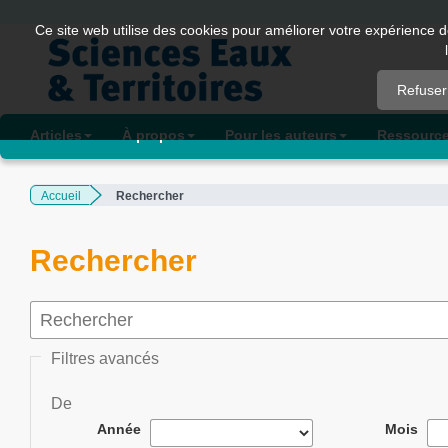
Quick
Ce site web utilise des cookies pour améliorer votre expérience d
jump
to
Refuser
page
content
Articles
À propos
Pour les auteurs
Ressourc
Main
Navigation
Accueil
Rechercher
Main
Content
Sidebar
Rechercher
Filtres avancés
De
Année
Mois