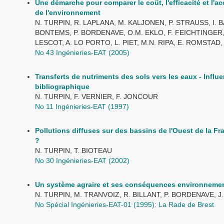
Une démarche pour comparer le coût, l'efficacité et l'a
de l'environnement
N. TURPIN, R. LAPLANA, M. KALJONEN, P. STRAUSS, I. B
BONTEMS, P. BORDENAVE, O.M. EKLO, F. FEICHTINGER,
LESCOT, A. LO PORTO, L. PIET, M.N. RIPA, E. ROMSTAD,
No 43 Ingénieries-EAT (2005)
Transferts de nutriments des sols vers les eaux - Influ
bibliographique
N. TURPIN, F. VERNIER, F. JONCOUR
No 11 Ingénieries-EAT (1997)
Pollutions diffuses sur des bassins de l'Ouest de la Fr
?
N. TURPIN, T. BIOTEAU
No 30 Ingénieries-EAT (2002)
Un système agraire et ses conséquences environnement
N. TURPIN, M. TRANVOIZ, R. BILLANT, P. BORDENAVE, J
No Spécial Ingénieries-EAT-01 (1995): La Rade de Brest