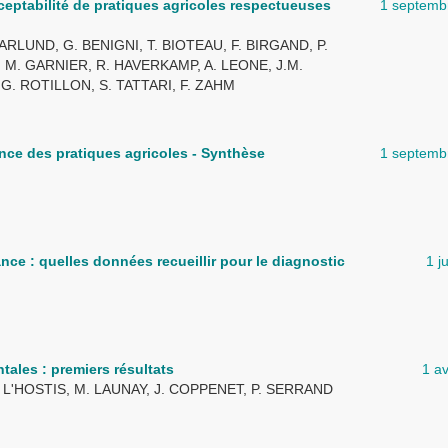
cceptabilité de pratiques agricoles respectueuses
1 septemb
ARLUND, G. BENIGNI, T. BIOTEAU, F. BIRGAND, P.
 M. GARNIER, R. HAVERKAMP, A. LEONE, J.M.
 G. ROTILLON, S. TATTARI, F. ZAHM
ence des pratiques agricoles - Synthèse
1 septemb
ance : quelles données recueillir pour le diagnostic
1 j
ales : premiers résultats
1 av
. L'HOSTIS, M. LAUNAY, J. COPPENET, P. SERRAND