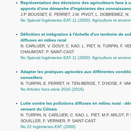
Représentation des décisions des agriculteurs face à u
apports d'une démarche d'ingénieries des connaissan
J.P. BOUSSET, E. PERRET, J.M. PIVOT, L. DOBREMEZ, 
No Spécial Ingénieries-EAT-11 (2000): Agriculture et envir
Définition et intégration à l'échelle d'un territoire de s
diffuses en milieu rural
N. CARLUER, V. GOUY, C. KAO, L. PIET, N. TURPIN, F. V
CHAUMONT, P. SAINT-CAST
No Spécial Ingénieries-EAT-11 (2000): Agriculture et envir
Adapter les pratiques agricoles aux différentes conditi
conseillers
N. TURPIN, E. PERRET, H. TEN-BERGE, T. D'HOSE, F. V
No Articles hors-série 2016 (2016)
Lutte contre les pollutions diffuses en milieu rural - 
versant du Cétrais
N. TURPIN, N. CARLUER, C. KAO, L. PIET, M.P. ARLOT, 
SOUILLER, F. VERNIER, P. SAINT-CAST
No 22 Ingénieries-EAT (2000)