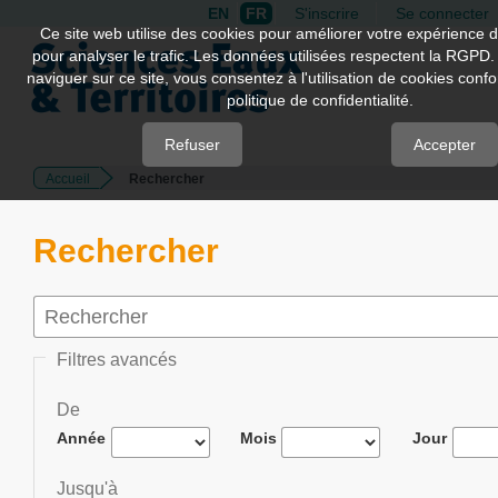
EN
FR
S'inscrire
Se connecter
Quick
Ce site web utilise des cookies pour améliorer votre expérience d
pour analyser le trafic. Les données utilisées respectent la RGPD.
jump
naviguer sur ce site, vous consentez à l'utilisation de cookies con
to
politique de confidentialité.
page
content
Refuser
Accepter
Accueil
Rechercher
Main
Navigation
Main
Rechercher
Content
Sidebar
Filtres avancés
De
Année
Mois
Jour
Jusqu'à