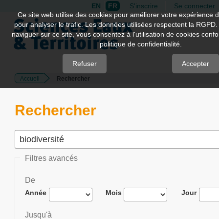
EN
FR
S'inscrire
Se connecter
Quick
Ce site web utilise des cookies pour améliorer votre expérience d
pour analyser le trafic. Les données utilisées respectent la RGPD.
jump
naviguer sur ce site, vous consentez à l'utilisation de cookies con
to
politique de confidentialité.
page
content
Refuser
Accepter
Accueil
Rechercher
Main
Navigation
Main
Rechercher
Content
Sidebar
Filtres avancés
De
Année
Mois
Jour
Jusqu'à