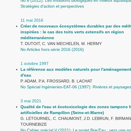
No 6 (2012): Les invasions biologiques en milieux aquatique
Stratégies d'action et perspectives
11 mai 2016
Créer de nouveaux écosystèmes durables par des mét
inspirées : le cas des toits verts extensifs en région
méditerranéenne
T. DUTOIT, C. VAN MECHELEN, M. HERMY
No Articles hors-série 2016 (2016)
1 octobre 1997
La référence aux modèles naturels pour l'aménagemen
d'eau
P. ADAM, P.A. FROSSARD, B. LACHAT
No Spécial Ingénieries-EAT-06 (1997): Rivières et paysage
3 mai 2021
Qualité de l'eau et écotoxicologie des zones tampons
artificielles de Rampillon (Seine-et-Marne)
G. LETOURNEL, C. CHAUMONT, J.D. LEBRUN, F. BIRMANT
TOURNEBIZE
No Cahier spécial V (2021): Le projet Brie‘Eau : vers une n