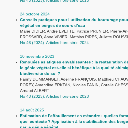
No 43 (2023): Articles hors-série 2023
24 octobre 2024
Conseils pratiques pour l’utilisation du bouturage pour
végétal en berges de cours d’eau
Marie DIDIER, André EVETTE, Patrice PRUNIER, Pierre-An
FROSSARD, Anne VIVIER, Mathias PIRES, Juliette ROUS
No 46 (2024): Articles hors-série 2024
10 novembre 2023
Renouées asiatiques envahissantes : la restauration d
le génie végétal est-elle si bénéfique à la qualité chimiq
biodiversité du sol ?
Fanny DOMMANGET, Adeline FRANÇOIS, Matthieu CHAUVAT
FOREY, Amandine ERKTAN, Nicolas FANIN, Coralie CHE
Arnaud ALBERT
No 43 (2023): Articles hors-série 2023
14 août 2025
Estimation de l’affouillement en méandre : quelles for
quel contexte ? Application à la stabilisation des berge
par le génie végétal