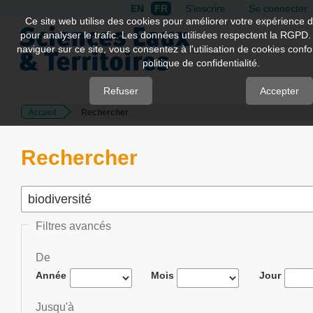
EN
FR
S'inscrire
Se connecter
Quick
Ce site web utilise des cookies pour améliorer votre expérience d
pour analyser le trafic. Les données utilisées respectent la RGPD.
jump
naviguer sur ce site, vous consentez à l'utilisation de cookies con
to
politique de confidentialité.
page
content
Refuser
Accepter
Accueil
Rechercher
Main
Navigation
Main
Rechercher
Content
Sidebar
Filtres avancés
De
Année
Mois
Jour
Jusqu'à