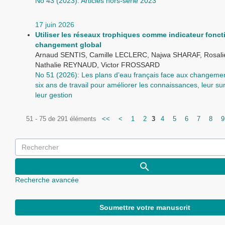
No 43 (2023): Articles hors-série 2023
17 juin 2026
Utiliser les réseaux trophiques comme indicateur fonct
changement global
Arnaud SENTIS, Camille LECLERC, Najwa SHARAF, Rosal
Nathalie REYNAUD, Victor FROSSARD
No 51 (2026): Les plans d’eau français face aux changemen
six ans de travail pour améliorer les connaissances, leur sur
leur gestion
51 - 75 de 291 éléments
<<
<
1
2
3
4
5
6
7
8
9
Recherche avancée
Soumettre votre manuscrit